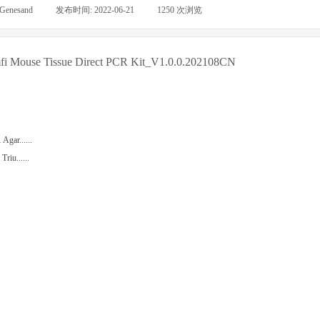
Genesand
|
发布时间:
2022-06-21
|
1250
次浏览
|
fi Mouse Tissue Direct PCR Kit_V1.0.0.202108CN
Agar......
riu......